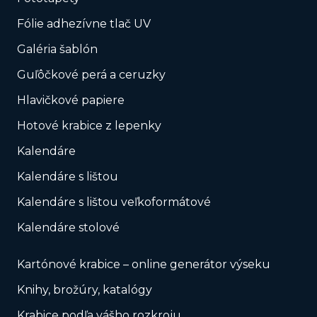
Fólie adhezívne tlač UV
Galéria šablón
Guľôčkové perá a ceruzky
Hlavičkové papiere
Hotové krabice z lepenky
Kalendáre
Kalendáre s lištou
Kalendáre s lištou veľkoformátové
Kalendáre stolové
Kartónové krabice – online generátor výseku
Knihy, brožúry, katalógy
Krabice podľa vášho rozkroju