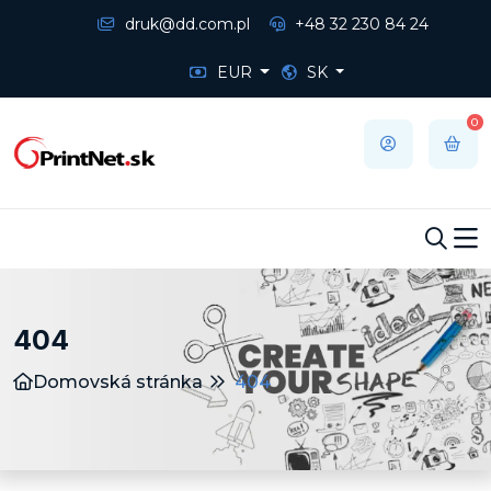
druk@dd.com.pl
+48 32 230 84 24
EUR
SK
0
404
Domovská stránka
404