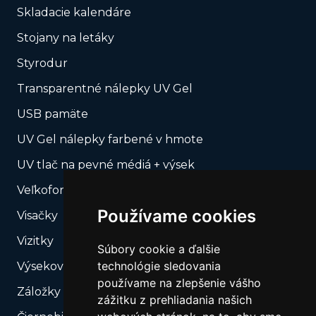
Skladacie kalendáre
Stojany na letáky
Styrodur
Transparentné nálepky UV Gel
USB pamäte
UV Gel nálepky farbené v hmote
UV tlač na pevné médiá + výsek
Veľkoformátová tlač
Používame cookies
Visačky
Vizitky
Súbory cookie a ďalšie
technológie sledovania
Výsekové produkty – Naše výsekové formy
používame na zlepšenie vášho
Záložky do kníh
zážitku z prehliadania našich