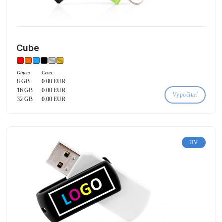
Cube
Objem
Cena:
8 GB
0.00 EUR
16 GB
0.00 EUR
Vypočítať
32 GB
0.00 EUR
UV