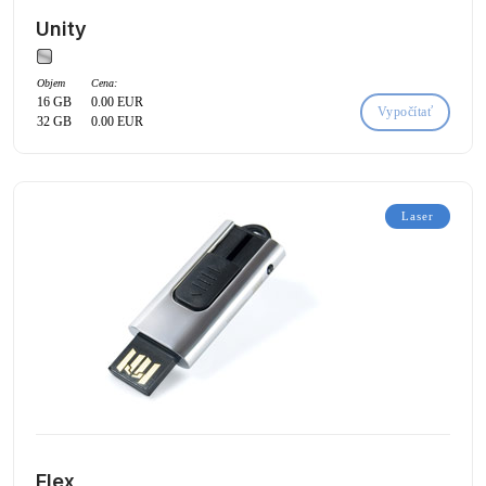
Unity
Objem
Cena:
16 GB
0.00 EUR
Vypočítať
32 GB
0.00 EUR
Laser
Flex