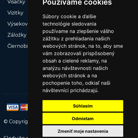
Používame cookies
Visačky
Vizitky
Súbory cookie a ďalšie
technológie sledovania
Výsekové produkty – Naše výsekové formy
používame na zlepšenie vášho
Záložky do kníh
zážitku z prehliadania našich
webových stránok, na to, aby sme
Čiernobiela tlač
vám zobrazovali prispôsobený
obsah a cielené reklamy, na
analýzu návštevnosti našich
webových stránok a na
pochopenie toho, odkiaľ naši
návštevníci prichádzajú.
Súhlasím
Odmietam
© Copyright
2026
PrintNet
All Rights Reserved.
Zmeniť moje nastavenia