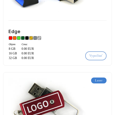
Edge
Objem
Cena:
8 GB
0.00 EUR
16 GB
0.00 EUR
Vypočítať
32 GB
0.00 EUR
Laser