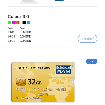
Colour 3.0
Objem
Cena:
8 GB
0.00 EUR
16 GB
0.00 EUR
Vypočítať
32 GB
0.00 EUR
UV