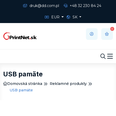
druk@dd.com.pl
+48 32 230 84 24
EUR
SK
0
USB pamäte
Domovská stránka
Reklamné produkty
USB pamäte