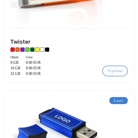
Twister
Objem
Cena:
8 GB
0.00 EUR
16 GB
0.00 EUR
Vypočítať
32 GB
0.00 EUR
Laser