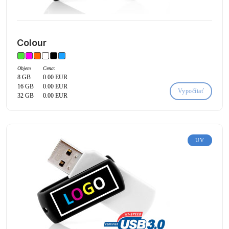
Colour
Objem
Cena:
8 GB
0.00 EUR
16 GB
0.00 EUR
Vypočítať
32 GB
0.00 EUR
UV