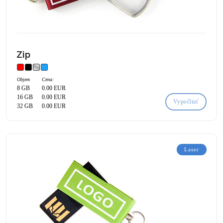
Zip
Objem
Cena:
8 GB
0.00 EUR
16 GB
0.00 EUR
Vypočítať
32 GB
0.00 EUR
Laser