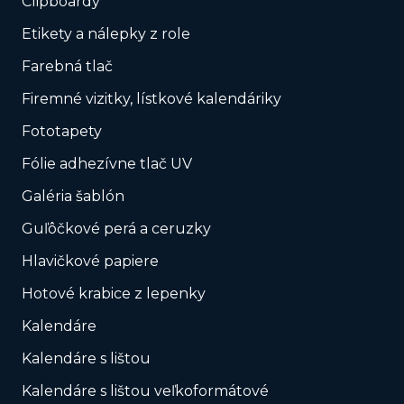
Clipboardy
Etikety a nálepky z role
Farebná tlač
Firemné vizitky, lístkové kalendáriky
Fototapety
Fólie adhezívne tlač UV
Galéria šablón
Guľôčkové perá a ceruzky
Hlavičkové papiere
Hotové krabice z lepenky
Kalendáre
Kalendáre s lištou
Kalendáre s lištou veľkoformátové