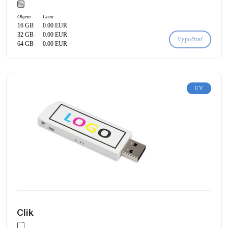
Objem
Cena:
16 GB
0.00 EUR
32 GB
0.00 EUR
Vypočítať
64 GB
0.00 EUR
UV
Clik