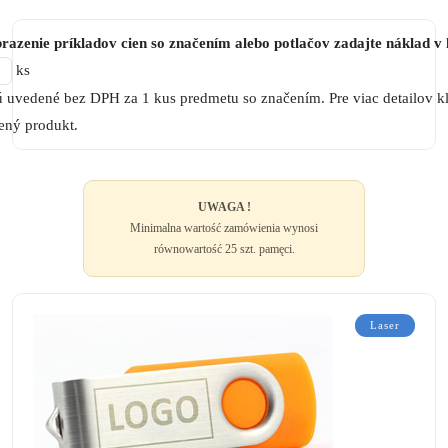
razenie príkladov cien so značením alebo potlačov zadajte náklad v
ks
 uvedené bez DPH za 1 kus predmetu so značením. Pre viac detailov kl
ený produkt.
UWAGA !
Minimalna wartość zamówienia wynosi
równowartość 25 szt. pamęci.
Laser