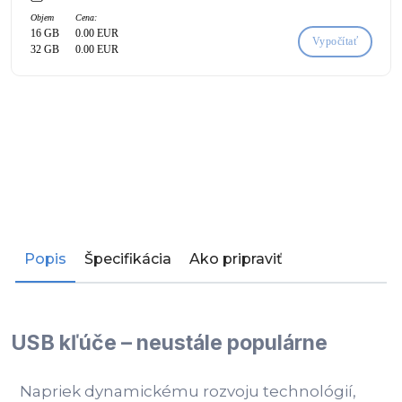
Objem
Cena:
16 GB
0.00 EUR
Vypočítať
32 GB
0.00 EUR
Popis
Špecifikácia
Ako pripraviť
USB kľúče – neustále populárne
Napriek dynamickému rozvoju technológií,