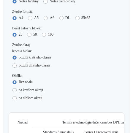
Notes farebný
Notes čierno-biely
Zvoľte formát:
A4
A5
A6
DL
85x85
Počet listov v bloku:
25
50
100
Zvoľte okraj
lepenia bloku:
pozdĺž kratšieho okraja
pozdĺž dlhšieho okraja
Obálka:
Bez obalu
na kratšom okraji
na dlhšom okraji
Náklad
Termín a technológia tlače, cena bez DPH za nákla
Štandard (
5
prac dní.)
Expres (1 pracovný deň)
SUP