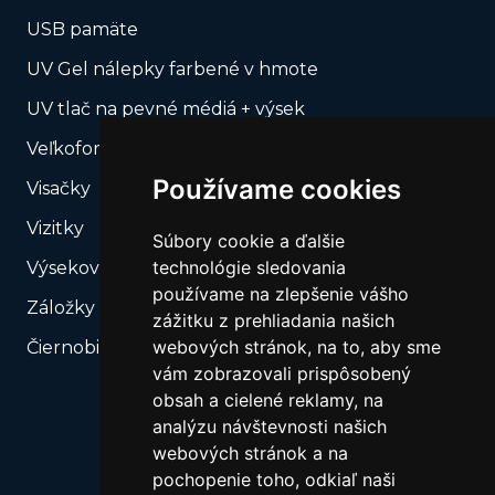
USB pamäte
UV Gel nálepky farbené v hmote
UV tlač na pevné médiá + výsek
Veľkoformátová tlač
Používame cookies
Visačky
Vizitky
Súbory cookie a ďalšie
technológie sledovania
Výsekové produkty – Naše výsekové formy
používame na zlepšenie vášho
Záložky do kníh
zážitku z prehliadania našich
webových stránok, na to, aby sme
Čiernobiela tlač
vám zobrazovali prispôsobený
obsah a cielené reklamy, na
analýzu návštevnosti našich
webových stránok a na
pochopenie toho, odkiaľ naši