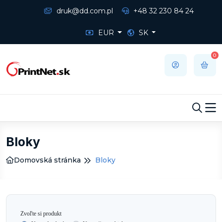
druk@dd.com.pl
+48 32 230 84 24
EUR
SK
0
Bloky
Domovská stránka
Bloky
Zvoľte si produkt