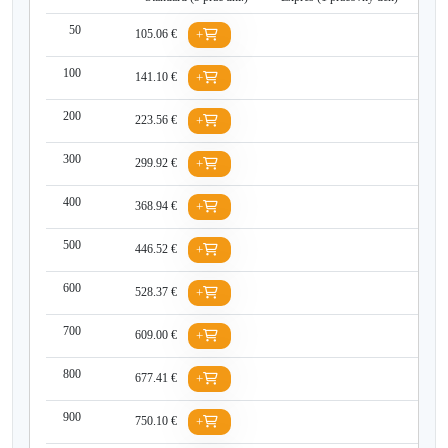
50
105.06 €
+
100
141.10 €
+
200
223.56 €
+
300
299.92 €
+
400
368.94 €
+
500
446.52 €
+
600
528.37 €
+
700
609.00 €
+
800
677.41 €
+
900
750.10 €
+