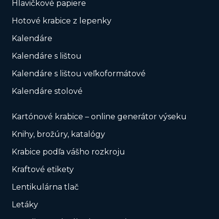
Hlavičkové papiere
Hotové krabice z lepenky
Kalendáre
Kalendáre s lištou
Kalendáre s lištou veľkoformátové
Kalendáre stolové
Kartónové krabice – online generátor výseku
Knihy, brožúry, katalógy
Krabice podľa vášho rozkroju
Kraftové etikety
Lentikulárna tlač
Letáky