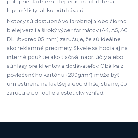
polopriehľadnému lepeniu na chrbte sa
lepené listy ľahko odtrhávajú.
Notesy sú dostupné vo farebnej alebo čierno-
bielej verzii a široký výber formátov (A4, A5, A6,
DL, štvorec 85 mm) zaručuje, že sú ideálne
ako reklamné predmety. Skvele sa hodia aj na
interné použitie ako tlačivá, napr. účty alebo
súhlasy pre klientov a dodávateľov. Obálka z
povlečeného kartónu (200g/m²) môže byť
umiestnená na kratšej alebo dlhšej strane, čo
zaručuje pohodlie a estetický vzhľad.