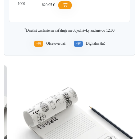
1000
820.95 €
+
*
Dnešné zaslanie sa vzťahuje na objednávky zadané do 12:00
- Ofsetová tlač
- Digitálna tlač
+
+